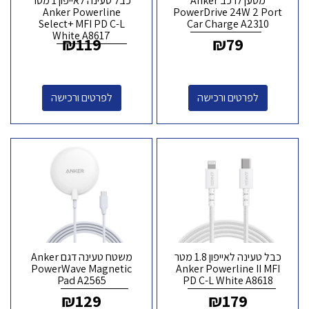
מטען לרכב Anker
כבל טעינה לאייפון 1 מטר
Anker Powerline
PowerDrive 24W 2 Port
Select+ MFI PD C-L
Car Charge A2310
White A8617
₪
119
₪
79
לפרטים ורכישה
לפרטים ורכישה
כבל טעינה לאייפון 1.8 מטר
משטח טעינה דגם Anker
PowerWave Magnetic
Anker Powerline II MFI
Pad A2565
PD C-L White A8618
₪
129
₪
179