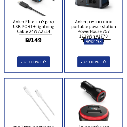
תחנת כוח ניידת Anker
מטען לרכב Anker Elite
USB PORT+Lightning
portable power station
Cable 24W A2214
PowerHouse 757
1229Wh A1770
₪
149
₪
3,785
אזל המלאי
לפרטים ורכישה
לפרטים ורכישה