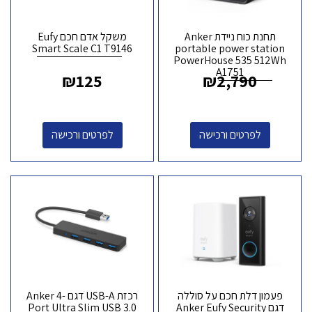
תחנת כוח ניידת Anker
משקל אדם חכם Eufy
Smart Scale C1 T9146
portable power station
PowerHouse 535 512Wh
A1751
₪
125
₪
2,790
לפרטים ורכישה
לפרטים ורכישה
פעמון דלת חכם על סוללה
רכזת USB-A דגם Anker 4-
דגם Anker Eufy Security
Port Ultra Slim USB 3.0