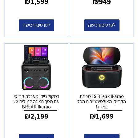
₪
1,599
₪
949
לפרטים ורכישה
לפרטים ורכישה
1S Break Ikarao מכונת
רמקול נייד, מערכת קריוקי
הקריוקי האולטימטיבית הכל
עם מסך תצוגה למילים 2X
באחד!
BREAK Ikarao
₪
2,199
₪
1,699