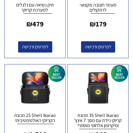
מעמד חצובה מקצועי
תיק נשיאה עם גלגלים
לרמקולים
למערכת קריוקי
₪
479
₪
179
לפרטים ורכישה
לפרטים ורכישה
3S Shell Ikarao מכונת
2S Shell Ikarao מכונת
קריוקי ניידת עם מסך 7 אינץ'
הקריוקי האולטימטיבית!
ומיקרופון אלחוטי מוסתר!