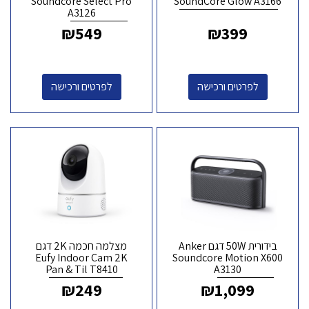
Soundcore Select Pro
SoundCore Glow A3166
A3126
₪
549
₪
399
לפרטים ורכישה
לפרטים ורכישה
בידורית 50W דגם Anker
מצלמה חכמה 2K דגם
Eufy Indoor Cam 2K
Soundcore Motion X600
Pan & Til T8410
A3130
₪
249
₪
1,099