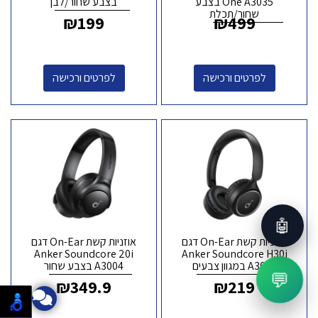
One A3035 בצבע
בצבע שחור/לבן
שחור/תכלת
₪
199
₪
499
לפרטים ורכישה
לפרטים ורכישה
🤖
אוזניות קשת On-Ear דגם
אוזניות קשת On-Ear דגם
Anker Soundcore 20i
Anker Soundcore H30i
A3012 במגוון צבעים
A3004 בצבע שחור
💬
₪
349.9
₪
219