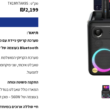
מק"ט :
TK1MY7AK9S
₪
2,199
תיאור:
Bluetooth בעוצמה של 560W
מערכת הקריוקי המושלמת לחו
טאבלט איכותי, שני מיקרופו
לתפעול.
התקנה פשוטה ונוחה
בעוצמה של 560W – מוכן לשימוש מיידי, ללא צורך בהתקנה מורכבת.
חיי סוללה ארוכים במיוחד