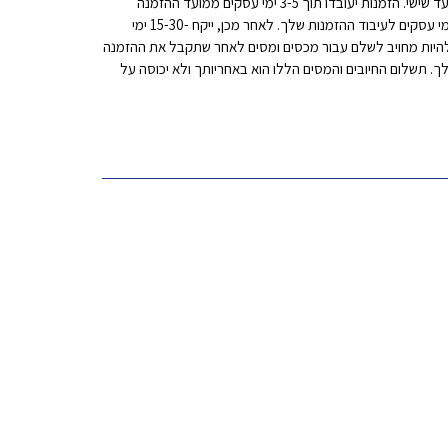
כל ההזמנות מטופלות ונשלחות מהמחסן שלנו בסין. אנא המתן זמן נוסף לעיבוד ההזמנה שלך במהלך חגים ועונות מבצעים. אנו מעבדים הזמנות בין שני עד שישי. הזמנות יעובדו תוך 3-5 ימי עסקים ממועד ההזמנה
וישלחו למחרת לאחר יום העיבוד. שימו לב שאנחנו לא שולחים בסופי שבוע. כמה זמן ייקח לקבל את ההזמנה שלי? לאחר ביצוע ההזמנה, אנא המתן 3-5 ימי עסקים לעיבוד ההזמנות שלך. לאחר מכן, ייקח -15-30 ימי
 להיות מחויב לשלם עבור מכסים ומסים לאחר שתקבל את ההזמנה
ך. תשלום החיובים והמסים הללו הוא באחריותך ולא יכוסה על