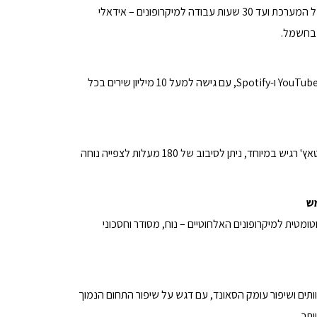
עד 8 שעות פעולה רציפה של המערכת ועד 30 שעות עבודה למיקרופונים – אידאלי
 בחשמל.
תמיכה מלאה באפליקציות YouTube ו-Spotify, עם גישה למעל 10 מיליון שירים בכל
טאבלט ברזולוציית 2K עם טאץ' רגיש במיוחד, ניתן לסיבוב של 180 מעלות לצפייה נוחה
ש
טומטית למיקרופונים האלחוטיים – נוח, מסודר וחסכוני
ותים ושיפור עומק הסאונד, עם דגש על שיפור התחום הנמוך
ותר.