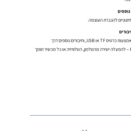
נוספים
חיצוניים להגברת העוצמה.
בורים
תמיכה בהפעלה מקומית באמצעות כרטיס TF או USB, וחיבורים נוספים דרך
Bluetooth, WiFi או HDMI – להפעלה ישירה מהטלפון, הטלוויזיה או כל מכשיר תומך