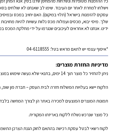
עסקים להזמנות בישראל (תלוי במיקום). האם יחויב במכס ובמיס
שלך. מיסי יבוא, מכסים ועמלות מכס נלוות עשויות להיות מחויבו
ידינו. אנחנו לא אחראים לעיכובים שנגרמו על ידי מחלקת המכס ב
*איסוף עצמי יש לתאם מראש בטל: 04-6118555
מדיניות החזרת מוצרים:
ניתן להחזיר כל מוצר תוך 14 ימים, בתנאי שלא נעשה שימוש במוצר ובמידה והוא מוחזר באריזתו המקורית.
הלקוח יישא בעלויות המשלוח חזרה לבית העסק – חברת פון שופ, המייסדים 52 ,זכרון יעקב, מ
תמונות המוצרים המוצעים למכירה באתר הן לצורך המחשה בלבד.
כל מוצר שנרכש נשלח ללקוח באריזתו המקורית.
לקוח רשאי לבטל עסקת רכישה בהתאם לחוק הגנת הצרכן התשמ”א 981