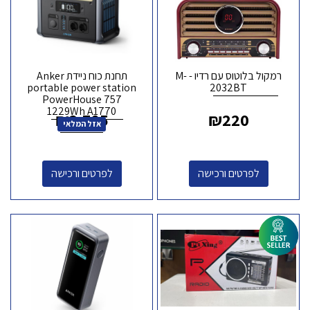
רמקול בלוטוס עם רדיו - M-
תחנת כוח ניידת Anker
portable power station
2032BT
PowerHouse 757
1229Wh A1770
₪
3,785
₪
220
אזל המלאי
לפרטים ורכישה
לפרטים ורכישה