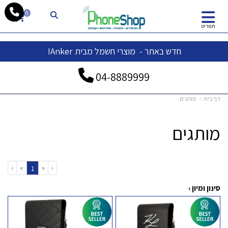
whatsapp
0
תפריט
חדש באתר - מוצרי חשמל מבית Anker!
04-
8889999
דף בית
מותגים
מותגים
›
»
«
‹
(current)
1
סינון ומיון ›