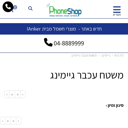
whatsapp
0
תפריט
חדש באתר - מוצרי חשמל מבית Anker!
04-
8889999
דף בית
גיימינג
משטח עכבר גיימינג
משטח עכבר גיימינג
›
»
«
‹
סינון ומיון ›
›
»
«
‹