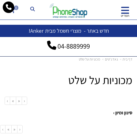
whatsapp
0
תפריט
חדש באתר - מוצרי חשמל מבית Anker!
04-
8889999
דף בית
גאדג'טים
מכוניות על שלט
מכוניות על שלט
›
»
«
‹
סינון ומיון ›
›
»
«
‹