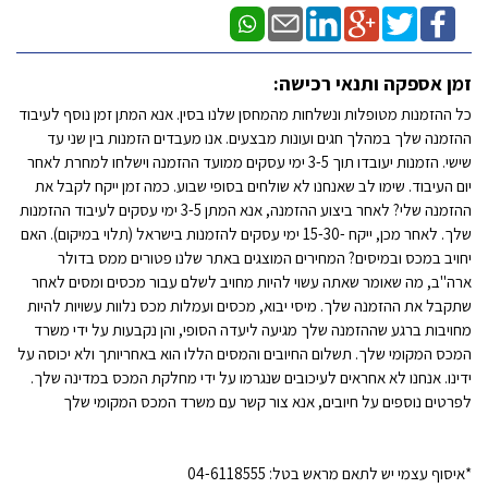
זמן אספקה ותנאי רכישה:
כל ההזמנות מטופלות ונשלחות מהמחסן שלנו בסין. אנא המתן זמן נוסף לעיבוד
ההזמנה שלך במהלך חגים ועונות מבצעים. אנו מעבדים הזמנות בין שני עד
שישי. הזמנות יעובדו תוך 3-5 ימי עסקים ממועד ההזמנה וישלחו למחרת לאחר
יום העיבוד. שימו לב שאנחנו לא שולחים בסופי שבוע. כמה זמן ייקח לקבל את
ההזמנה שלי? לאחר ביצוע ההזמנה, אנא המתן 3-5 ימי עסקים לעיבוד ההזמנות
שלך. לאחר מכן, ייקח -15-30 ימי עסקים להזמנות בישראל (תלוי במיקום). האם
יחויב במכס ובמיסים? המחירים המוצגים באתר שלנו פטורים ממס בדולר
ארה"ב, מה שאומר שאתה עשוי להיות מחויב לשלם עבור מכסים ומסים לאחר
שתקבל את ההזמנה שלך. מיסי יבוא, מכסים ועמלות מכס נלוות עשויות להיות
מחויבות ברגע שההזמנה שלך מגיעה ליעדה הסופי, והן נקבעות על ידי משרד
המכס המקומי שלך. תשלום החיובים והמסים הללו הוא באחריותך ולא יכוסה על
ידינו. אנחנו לא אחראים לעיכובים שנגרמו על ידי מחלקת המכס במדינה שלך.
לפרטים נוספים על חיובים, אנא צור קשר עם משרד המכס המקומי שלך
*איסוף עצמי יש לתאם מראש בטל: 04-6118555