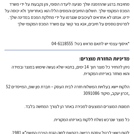
מחויבות ברגע שההזמנה שלך מגיעה ליעדה הסופי, והן נקבעות על ידי משרד
המכס המקומי שלך. תשלום החיובים והמסים הללו הוא באחריותך ולא יכוסה על
ידינו. אנחנו לא אחראים לעיכובים שנגרמו על ידי מחלקת המכס במדינה שלך.
לפרטים נוספים על חיובים, אנא צור קשר עם משרד המכס המקומי שלך
*איסוף עצמי יש לתאם מראש בטל: 04-6118555
מדיניות החזרת מוצרים:
ניתן להחזיר כל מוצר תוך 14 ימים, בתנאי שלא נעשה שימוש במוצר ובמידה
והוא מוחזר באריזתו המקורית.
הלקוח יישא בעלויות המשלוח חזרה לבית העסק – חברת פון שופ, המייסדים 52
,זכרון יעקב, מיקוד 3091086
תמונות המוצרים המוצעים למכירה באתר הן לצורך המחשה בלבד.
כל מוצר שנרכש נשלח ללקוח באריזתו המקורית.
לקוח רשאי לבטל עסקת רכישה בהתאם לחוק הגנת הצרכן התשמ”א 1981.