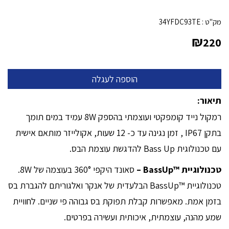
מק"ט :
34YFDC93TE
₪
220
תיאור:
רמקול נייד קומפקטי ועוצמתי בהספק 8W עמיד במים תומך
בתקן IP67 , זמן נגינה עד כ- 12 שעות, אקולייזר מותאם אישית
עם טכנולוגית Bass Up להדגשת עוצמת הבס.
טכנולוגיית ™BassUp –
סאונד היקפי 360° בעוצמה של 8W.
טכנולוגיית ™BassUp הבלעדית של אנקר ואלגוריתם להגברת בס
בזמן אמת. מאפשרות קבלת תפוקת בס גבוהה פי שניים. לחוויית
שמע מהנה, עוצמתית, איכותית ועשירה בפרטים.