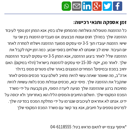
זמן אספקה ותנאי רכישה:
כל ההזמנות מטופלות ונשלחות מהמחסן שלנו בסין. אנא המתן זמן נוסף לעיבוד
ההזמנה שלך במהלך חגים ועונות מבצעים. אנו מעבדים הזמנות בין שני עד
שישי. הזמנות יעובדו תוך 3-5 ימי עסקים ממועד ההזמנה וישלחו למחרת לאחר
יום העיבוד. שימו לב שאנחנו לא שולחים בסופי שבוע. כמה זמן ייקח לקבל את
ההזמנה שלי? לאחר ביצוע ההזמנה, אנא המתן 3-5 ימי עסקים לעיבוד ההזמנות
שלך. לאחר מכן, ייקח -15-30 ימי עסקים להזמנות בישראל (תלוי במיקום). האם
יחויב במכס ובמיסים? המחירים המוצגים באתר שלנו פטורים ממס בדולר
ארה"ב, מה שאומר שאתה עשוי להיות מחויב לשלם עבור מכסים ומסים לאחר
שתקבל את ההזמנה שלך. מיסי יבוא, מכסים ועמלות מכס נלוות עשויות להיות
מחויבות ברגע שההזמנה שלך מגיעה ליעדה הסופי, והן נקבעות על ידי משרד
המכס המקומי שלך. תשלום החיובים והמסים הללו הוא באחריותך ולא יכוסה על
ידינו. אנחנו לא אחראים לעיכובים שנגרמו על ידי מחלקת המכס במדינה שלך.
לפרטים נוספים על חיובים, אנא צור קשר עם משרד המכס המקומי שלך
*איסוף עצמי יש לתאם מראש בטל: 04-6118555