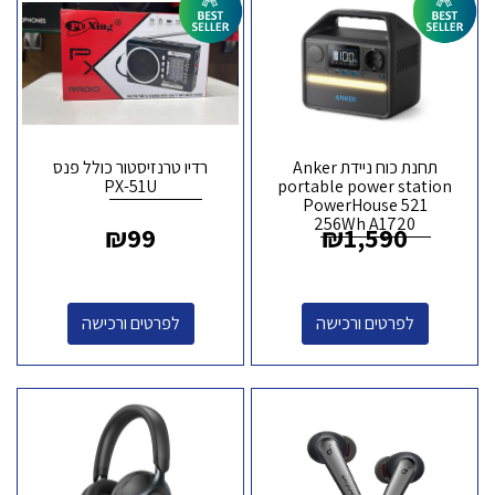
תחנת כוח ניידת Anker
רדיו טרנזיסטור כולל פנס
PX-51U
portable power station
PowerHouse 521
256Wh A1720
₪
99
₪
1,590
לפרטים ורכישה
לפרטים ורכישה