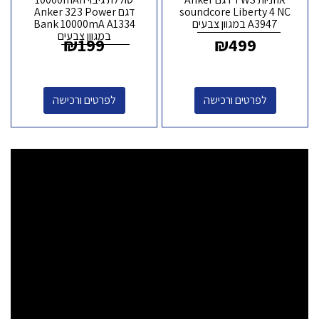
soundcore Liberty 4 NC
דגם Anker 323 Power
A3947 במגוון צבעים
Bank 10000mA A1334
במגוון צבעים
₪
199
₪
499
לפרטים ורכישה
לפרטים ורכישה