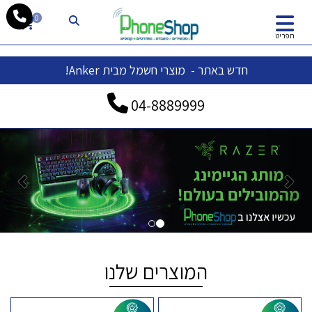
whatsapp
0
תפריט
חדש באתר - מוצרי חשמל מבית Anker!
04-
8889999
הבא
הקוד
המוצרים שלנו